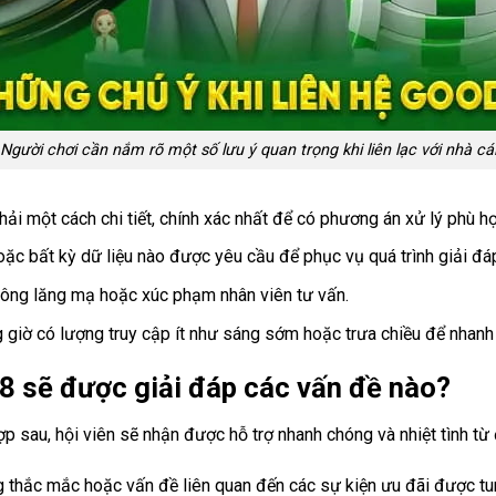
Người chơi cần nắm rõ một số lưu ý quan trọng khi liên lạc với nhà cá
i một cách chi tiết, chính xác nhất để có phương án xử lý phù hợ
oặc bất kỳ dữ liệu nào được yêu cầu để phục vụ quá trình giải đá
hông lăng mạ hoặc xúc phạm nhân viên tư vấn.
 giờ có lượng truy cập ít như sáng sớm hoặc trưa chiều để nhanh
8 sẽ được giải đáp các vấn đề nào?
p sau, hội viên sẽ nhận được hỗ trợ nhanh chóng và nhiệt tình từ 
 thắc mắc hoặc vấn đề liên quan đến các sự kiện ưu đãi được t