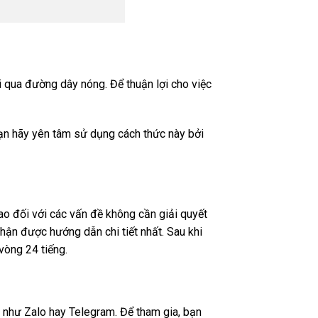
ái qua đường dây nóng. Để thuận lợi cho việc
Bạn hãy yên tâm sử dụng cách thức này bởi
cao đối với các vấn đề không cần giải quyết
hận được hướng dẫn chi tiết nhất. Sau khi
 vòng 24 tiếng.
 như Zalo hay Telegram. Để tham gia, bạn