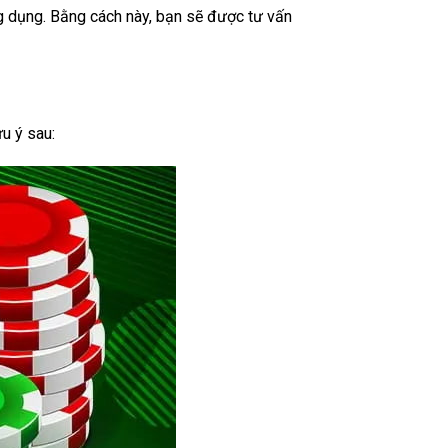
g dụng. Bằng cách này, bạn sẽ được tư vấn
ưu ý sau: