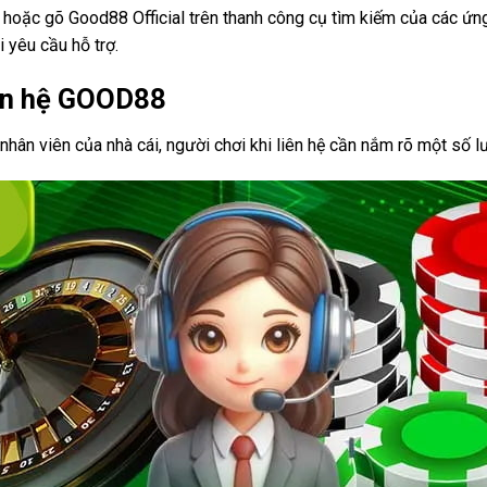
 hoặc gõ Good88 Official trên thanh công cụ tìm kiếm của các ứn
i yêu cầu hỗ trợ.
iên hệ GOOD88
nhân viên của nhà cái, người chơi khi liên hệ cần nắm rõ một số l