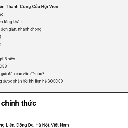
ên Thành Công Của Hội Viên
ức
ền tảng khác:
 đơn giản, nhanh chóng
)
ne
 phổ biến
OD88
 giải đáp các vấn đề nào?
g được phản hồi khi liên hệ GOOD88
 chính thức
 Liên, Đống Đa, Hà Nội, Việt Nam