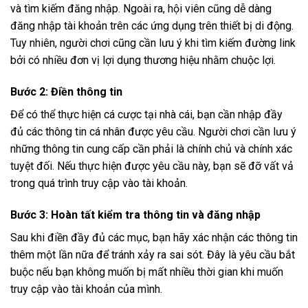
và tìm kiếm đăng nhập. Ngoài ra, hội viên cũng dễ dàng
đăng nhập tài khoản trên các ứng dụng trên thiết bị di động.
Tuy nhiên, người chơi cũng cần lưu ý khi tìm kiếm đường link
bởi có nhiều đơn vị lợi dụng thương hiệu nhằm chuộc lợi.
Bước 2: Điền thông tin
Để có thể thực hiện cá cược tại nhà cái, bạn cần nhập đầy
đủ các thông tin cá nhân được yêu cầu. Người chơi cần lưu ý
những thông tin cung cấp cần phải là chính chủ và chính xác
tuyệt đối. Nếu thực hiện được yêu cầu này, bạn sẽ đỡ vất vả
trong quá trình truy cập vào tài khoản.
Bước 3: Hoàn tất kiểm tra thông tin và đăng nhập
Sau khi điền đầy đủ các mục, bạn hãy xác nhận các thông tin
thêm một lần nữa để tránh xảy ra sai sót. Đây là yêu cầu bắt
buộc nếu bạn không muốn bị mất nhiều thời gian khi muốn
truy cập vào tài khoản của mình.