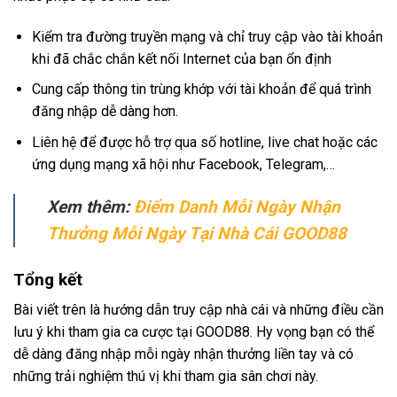
Kiểm tra đường truyền mạng và chỉ truy cập vào tài khoản
khi đã chắc chắn kết nối Internet của bạn ổn định
Cung cấp thông tin trùng khớp với tài khoản để quá trình
đăng nhập dễ dàng hơn.
Liên hệ để được hỗ trợ qua số hotline, live chat hoặc các
ứng dụng mạng xã hội như Facebook, Telegram,…
Xem thêm:
Điểm Danh Mỗi Ngày Nhận
Thưởng Mỗi Ngày Tại Nhà Cái GOOD88
Tổng kết
Bài viết trên là hướng dẫn truy cập nhà cái và những điều cần
lưu ý khi tham gia ca cược tại GOOD88. Hy vọng bạn có thể
dễ dàng đăng nhập mỗi ngày nhận thưởng liền tay và có
những trải nghiệm thú vị khi tham gia sân chơi này.