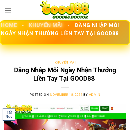
Skip
to
content
HOME
KHUYẾN MÃI
ĐĂNG NHẬP MỖI
-
-
NGÀY NHẬN THƯỞNG LIỀN TAY TẠI GOOD88
KHUYẾN MÃI
Đăng Nhập Mỗi Ngày Nhận Thưởng
Liền Tay Tại GOOD88
POSTED ON
NOVEMBER 18, 2024
BY
ADMIN
18
Nov