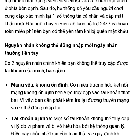
mật khẩu mới bằng cách click chuột vào ô “quên mật khẩu”
ở phía bên cạnh. Sau đó, hệ thống sẽ yêu cầu người chơi
cung cấp, xác minh lại 1 số thông tin cá nhân và cấp mật
khẩu mới. Đội ngũ chuyên viên sẽ luôn hỗ trợ 24/7 và hoàn
toàn miễn phí nên bạn có thể yên tâm khi bị quên mật khẩu.
Nguyên nhân không thể đăng nhập mỗi ngày nhận
thưởng liền tay
Có 2 nguyên nhân chính khiến bạn không thể truy cập được
tài khoản của mình, bao gồm:
Mạng yếu, không ổn định:
Có nhiều trường hợp kết nối
mạng không ổn định nên việc truy cập vào tài khoản thất
bại. Vì vậy, bạn cần phải kiểm tra lại đường truyền mạng
và có thể đăng nhập lại.
Tài khoản bị khóa:
Một số tài khoản không thể truy cập
vì lý do vi phạm và bị vô hiệu hóa bởi hệ thống quản lý.
Điều này nhắc nhở bạn cần tuân thủ các quy định khi