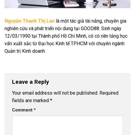
Nguyễn Thanh Thị Lan
là một tác giả tài năng, chuyên gia
nghiên cứu và phát triển nội dung tại GOOD88. Sinh ngày
12/03/1990 tại Thành phố Hồ Chí Minh, cô có nền tảng học
vấn xuất sắc từ Đại học Kinh tế TP.HCM với chuyên ngành
Quản trị Kinh doanh.
Leave a Reply
Your email address will not be published.
Required
fields are marked
*
Comment
*