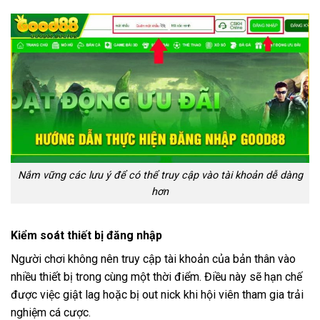
Nắm vững các lưu ý để có thể truy cập vào tài khoản dễ dàng
hơn
Kiểm soát thiết bị đăng nhập
Người chơi không nên truy cập tài khoản của bản thân vào
nhiều thiết bị trong cùng một thời điểm. Điều này sẽ hạn chế
được việc giật lag hoặc bị out nick khi hội viên tham gia trải
nghiệm cá cược.