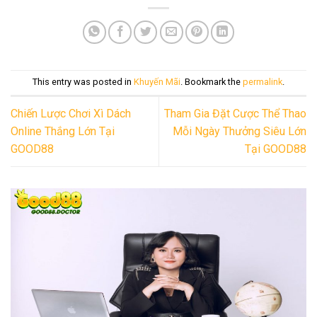
This entry was posted in
Khuyến Mãi
. Bookmark the
permalink
.
Chiến Lược Chơi Xì Dách
Tham Gia Đặt Cược Thể Thao
Online Thắng Lớn Tại
Mỗi Ngày Thưởng Siêu Lớn
GOOD88
Tại GOOD88