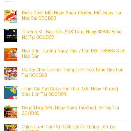
Điểm Danh Mỗi Ngày Nhận Thưởng Mỗi Ngày Tại
Nhà Cái GOOD88
Thưởng Khi Nạp Đầu 50K Tặng Ngay 8888k Bùng
Nổ Tại GOOD88
Nạp Đầu Thưởng Ngày Thứ 7 Lên Đến 15888k Siêu
Hấp Dẫn
Ưu Đãi Chơi Casino Thắng Liên Tiếp Tặng Quà Lớn
Tại GOOD88
Tham Gia Đặt Cược Thể Thao Mỗi Ngày Thưởng
Siêu Lớn Tại GOOD88
Đăng Nhập Mỗi Ngày Nhận Thưởng Liền Tay Tại
GOOD88
Chiến Lược Chơi Xì Dách Online Thắng Lớn Tại