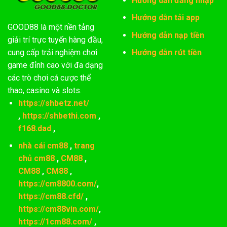
Hướng dẫn đăng nhập
Hướng dẫn tải app
GOOD88 là một nền tảng
Hướng dẫn nạp tiền
giải trí trực tuyến hàng đầu,
cung cấp trải nghiệm chơi
Hướng dẫn rút tiền
game đỉnh cao với đa dạng
các trò chơi cá cược thể
thao, casino và slots.
https://shbetz.net/
,
https://shbethi.com
,
f168.dad
,
nhà cái cm88
,
trang
chủ cm88
,
CM88
,
CM88
,
CM88
,
https://cm8800.com/
,
https://cm88.cfd/
,
https://cm88vin.com/
,
https://1cm88.com/
,